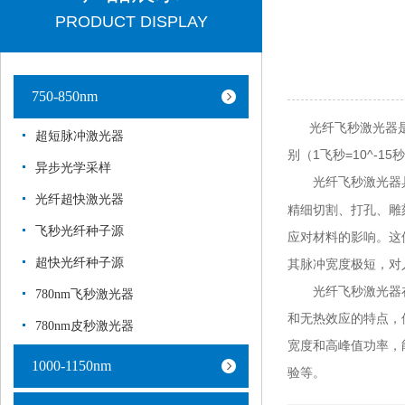
PRODUCT DISPLAY
750-850nm
光纤飞秒激光器是利
超短脉冲激光器
别（1飞秒=10^
异步光学采样
光纤飞秒激光器
光纤超快激光器
精细切割、打孔、雕
飞秒光纤种子源
应对材料的影响。这
超快光纤种子源
其脉冲宽度极短，对
光纤飞秒激光器在
780nm飞秒激光器
和无热效应的特点，
780nm皮秒激光器
宽度和高峰值功率，
1000-1150nm
验等。