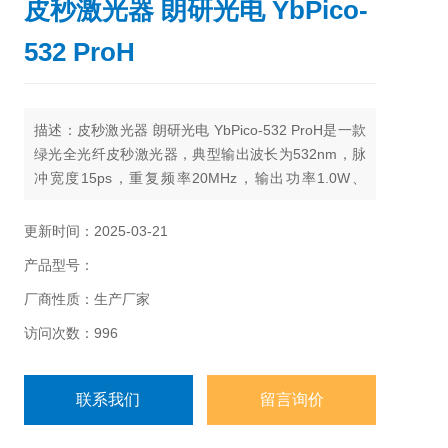
皮秒激光器 朗研光电 YbPico-
532 ProH
描述：皮秒激光器 朗研光电 YbPico-532 ProH是一款
绿光全光纤皮秒激光器，典型输出波长为532nm，脉
冲宽度15ps，重复频率20MHz，输出功率1.0W、
1.5W、2.0W三档可选。该光源集合了高稳定光纤种子
源、全自动锁模脉冲技术，低噪声级联光纤放大、非
更新时间：2025-03-21
线性与色散精致管理、高效率倍频等核心技术，实现
产品型号：
了绿光皮秒脉冲输出，具有较高的可靠性和稳定性。
厂商性质：生产厂家
访问次数：996
联系我们
留言询价