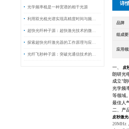
详
光学频率梳是一种宽谱的相干光源
利用双光梳光谱实现高精度时间与频率同步
品牌
超快光纤种子源：超快激光技术的微光原点
组成要
探索超快光纤激光器的工作原理与应用前景
应用领
光纤飞秒种子源：突破光通信技术的新引擎
一、
皮秒
朗研光
成立
朗
“
光学频
等领域
最佳人
二、产
皮秒激光器 
20MH