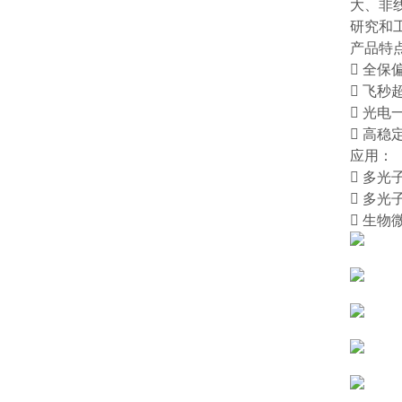
大、非
研究和
产品特
 全保
 飞秒
 光电
 高稳
应用：
 多光
 多光
 生物