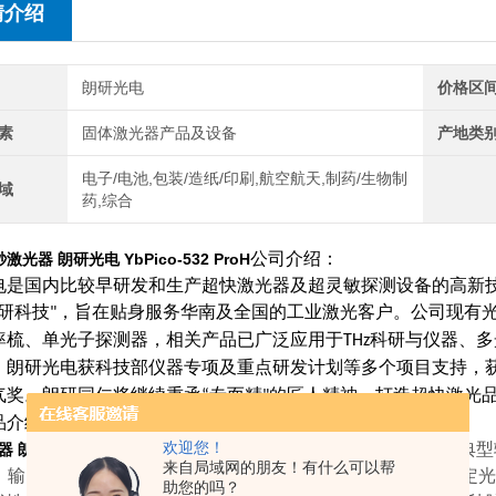
情介绍
朗研光电
价格区
素
固体激光器产品及设备
产地类
电子/电池,包装/造纸/印刷,航空航天,制药/生物制
域
药,综合
公司介绍：
激光器 朗研光电 YbPico-532 ProH
电
是国内比较早研发和生产超快激光器及超灵敏探测设备的高新
研科技
，旨在贴身服务华南及全国的工业激光客户。公司现有
"
率梳、单光子探测器，相关产品已广泛应用于
科研与仪器、多
THz
。朗研光电获科技部仪器专项及重点研发计划等多个项目支持，
气奖。朗研同仁将继续秉承
专而精
的匠人精神，打造超快激光
“
"
品介绍：
欢迎您！
是一款绿光全光纤皮秒激光器，典型输出
朗研光电 YbPico-532 ProH
来自局域网的朋友！有什么可以帮
z，输出功率1.0W、1.5W、2.0W三档可选。该光源集合了
助您的吗？