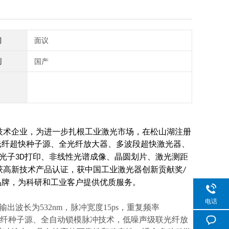
间
面议
别
国产
技术企业，为进一步扎根工业激光市场，在松山湖注册
光纤超快种子源、全光纤放大器、多波段超快激光器、
光子
打印、非线性光谱成像、晶圆划片、激光测距
3D
获高新技术产品认证，获中国工业激光器创新贡献奖
/
品牌，为科研和工业客户提供优质服务。
电话
波长为532nm，脉冲宽度15ps，重复频率
高稳定光纤种子源、全自动锁模脉冲技术，低噪声级联光纤放