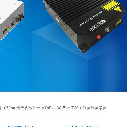
1030nm光纤皮秒种子源YbPico30 Elite-T30nJ红皮绿皮紫皮