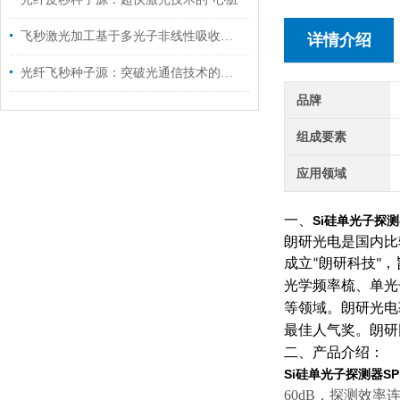
飞秒激光加工基于多光子非线性吸收和电离机制
详情介绍
光纤飞秒种子源：突破光通信技术的新引擎
品牌
组成要素
应用领域
一、
Si硅单光子探
朗研光电
是国内比
成立
朗研科技
，
“
"
光学频率梳、单光
等领域。朗研光电
最佳人气奖。朗研
二、产品介绍：
Si硅单光子探测器S
60dB，探测效