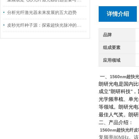
分析光纤激光器未来发展的五大趋势
详情介绍
皮秒光纤种子源：探索超快光脉冲的奥秘
品牌
组成要素
应用领域
一、
1560nm超快光
朗研光电
是国内比
成立
朗研科技
，
“
"
光学频率梳、单光
等领域。朗研光电
最佳人气奖。朗研
二、产品介绍：
1560nm超快光纤皮秒
复频率80MHz